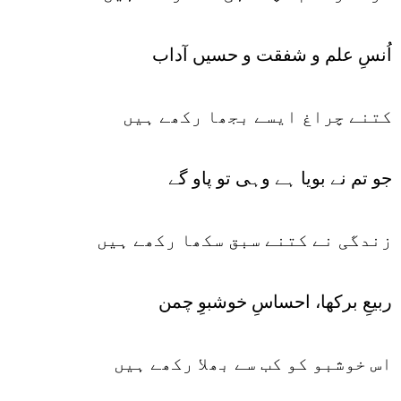
اُنسِ علم و شفقت و حسیں آداب
کتنے چراغ ایسے بجھا رکھے ہیں
جو تم نے بویا ہے وہی تو پاو گے
زندگی نے کتنے سبق سکھا رکھے ہیں
ربیعِ برکھا، احساسِ خوشبوِ چمن
اس خوشبو کو کب سے بھلا رکھے ہیں