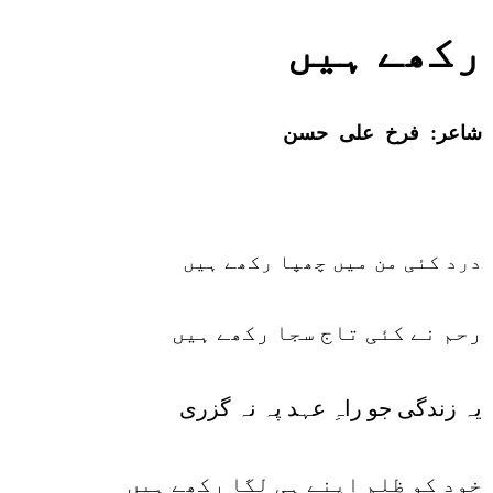
رکھے ہیں
شاعر:
فرخ علی حسن
درد کئی من میں چھپا رکھے ہیں
رحم نے کئی تاج سجا رکھے ہیں
یہ زندگی جو راہِ عہد پہ نہ گزری
خود کو ظلم اپنے ہی لگا رکھے ہیں