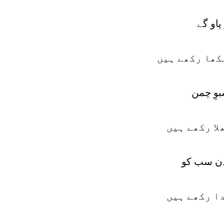
پاو گے
کھا رکھے ہیں
بوِ چمن
لا رکھے ہیں
دن سب کو
دا رکھے ہیں