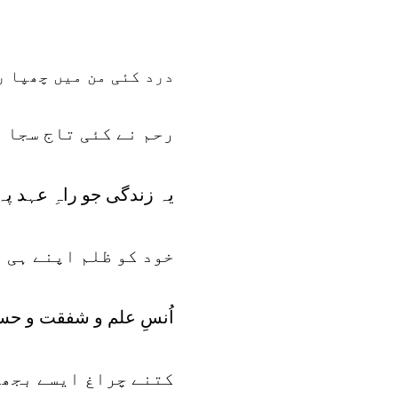
درد کئی من میں چھپا ر
رحم نے کئی تاج سجا 
یہ زندگی جو راہِ عہد پہ
خود کو ظلم اپنے ہی 
اُنسِ علم و شفقت و حس
کتنے چراغ ایسے بجھا