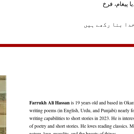
ا پیغام، فرخ
خدا بنا رکھے ہیں
Farrukh Ali Hassan
is 19 years old and based in Okara
writing poems (in English, Urdu, and Punjabi) nearly f
writing capabilities to short stories
in
2023
.
He is intere
of poetry and short stories. He loves reading classics. Mo
nature, love, morality, and the beauty of things.