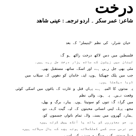
درخت
شاعر:
عمر سکر
۔ اردو ترجمہ:
عینی شاھد
حیان شرارۃ کی نظم “اینیملز” کے بعد
فلسطین میں دس لاکھ درخت راکھ ہو گۓ
لبنان میں زیتون کے ساٹھ ہزار درخت جل رہے ہیں۔
مٹی بھی جل رہی ہے، اور اسکے ساتھ، مستقبل بھی۔
جب میں پلک جھپکتا ہوں، اپنے خاندان کو دھویں کے سیلاب میں
ڈوبا دیکھتا ہوں۔
یہ مدتوں کا المیہ ہے، یہاں قتل و غارت کے باغوں میں اسکی کوئی
وقعت نہیں۔ یہ ہونے والی نظم
،میں گراۓ گۓ تنوں کو سونپتا ہوں۔ پیارے برگ و پھل
،مجھے پہلے اپنی انسانی محبتوں کے لیے گیت کہنے دو
،ہمارے گھروں میں بسنے والے تمام ناتواں جسموں کو
،وہ جو معذوروں کو ہاتھ یا آنکھ پیش کرتے ہیں
،جو نرمی سے، کسی کھلکھلاتے ہوئے بچے کے بال سہلاتے ہیں
،دریا سمندر کی، سنگ و سبزے کی امیں