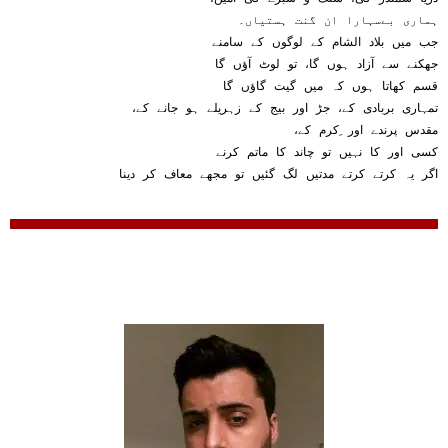
ہماری بےسہارا ان گنت ہستیاں۔
جب میں بلاد الشام کے لوگوں کے سامنے
جھکنے سے آزاد ہوں گا، تو لوٹ آؤں گا
قسم کھاتا ہوں کہ میں گیت گاؤں گا
،تمہاری بربادی کے، جڑ اور بیج کے زہریلے ہو جانے کے
،مقدس پرندے اور ِکرم کے
کسی اور کا نہیں تو چاند کا ماتم کرنے
اگر یہ کرتے کرتے مدتیں لگ گئیں تو مجھے معاف کر دینا