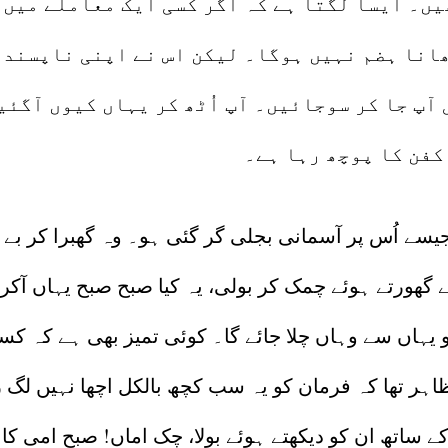
یں۔ ایسا لگتا ہے کہ اگر کسی ایک معاملے میں ب
ھانا ہضم نہیں ہوگا۔ لیکن اس نے اپنی ناپسند
آپ جا کر سوجائیں۔ آپ اُٹھ کر یہاں کیوں آگئی
کفن کا پوچھ رہا ہے۔
یسے اُس پر آسمانی بجلی گر گئی ہو۔ وہ گھبرا کر بے 
ھورتے ہوئے چمک کر بولی، یہ کیا صبح صبح یہاں آکر ت
و یہاں سے وہاں چلا جائے گا۔ کوئی تمیز بھی ہے کہ ک
ہر تھا کہ فرمان کو یہ سب کچھ بالکل اچھا نہیں لگ 
کے ساتھ ان کو دیکھتے ہوئے بولا، چِک اماں! صبح امی کا 