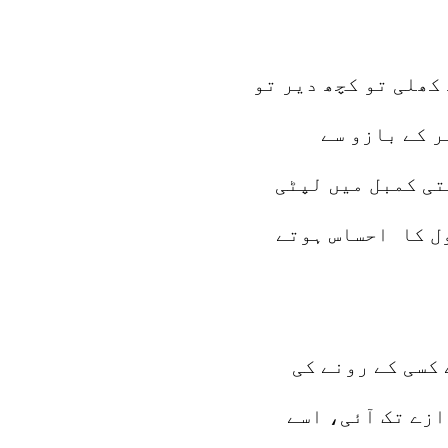
 کھلی تو کچھ دیر تو
ر کے بازو سے
تی کمبل میں لپٹی
ل کا احساس ہوتے
کسی کے رونے کی
ازے تک آئی، اسے