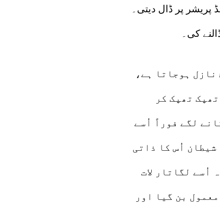
ڈ پریشر پر ڈال دیتی۔
ڈالنے کی۔
 نازل ہوجاتا ہے،
تھپک تھپک کر
نے لگے فوراً اُسے
شیطان اُس کا ذاتی
 اُسے لگاتار لات
 معمول بن گیا اور