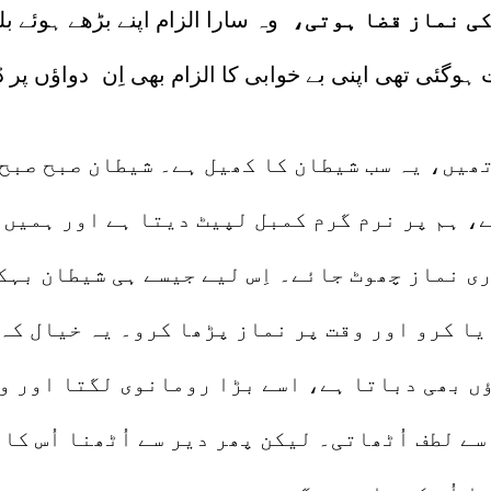
ی نماز قضا ہوتی،
وہ سارا الزام اپنے بڑھے ہوئے بل
ہوگئی تھی اپنی بے خوابی کا الزام بھی اِن دواؤں پر 
 تھیں، یہ سب شیطان کا کھیل ہے۔ شیطان صبح صبح
ے، ہم پر نرم گرم کمبل لپیٹ دیتا ہے اور ہمیں 
ی نماز چھوٹ جائے۔ اِس لیے جیسے ہی شیطان بہکا
یا کرو اور وقت پر نماز پڑھا کرو۔ یہ خیال کہ 
اؤں بھی دباتا ہے، اسے بڑا رومانوی لگتا اور وہ
ے لطف اُٹھاتی۔ لیکن پھر دیر سے اُٹھنا اُس کا