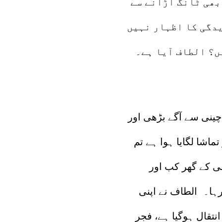
ھی ٹانگ اَڑانے سے
یدگی کا اظہار نہیں
ں؟ الطاف آیا ہے۔
چینی سے آگے بڑھی اور
ماشا لگایا ہوا ہے تم
سی کے گھر کب اور
رہا۔ الطاف نے اپنی
انتقال ہوگیا ہے، فجر