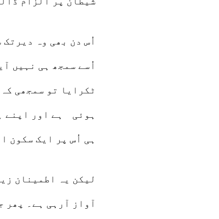
شیطان پر الزام ڈالن
اُس دن بھی وہ دیرتک 
اُسے سمجھ ہی نہیں آ
ٹکرایا تو سمجھی کہ ا
ہوئی ہے اور اپنے ہی
ہی اُس پر ایک سکون 
لیکن یہ اطمینان زیا
آواز آرہی ہے۔ پھر ج