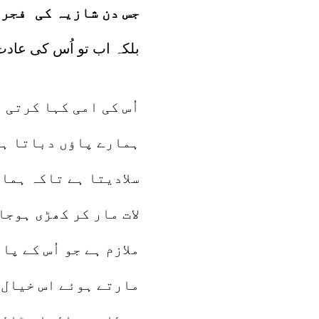
جس دن شازیہ کی فجرک
بلکہ اب تو اُس کی عادت 
اُس کی امی کہا کرتی
ہمارے پاؤں دباتا ہ
سلادیتا ہے تاکہ ہمار
لات مار کر کھڑی ہوجا
ملازم ہے جو اُس کے پ
مارتے ہوئے اس خیال س