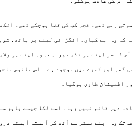
ا اُس کی عادت ہوگئی۔
سوتی رہی تھی۔ فجر کب کی قضا ہوچکی تھی۔ آنکھ
یا کہ وہ ہے کہاں۔ انگڑائی لینے پر ہاتھ، شوہ
ُس کا سر اپنے ہی تکیے پر ہے۔ وہ اپنے ہی ولای
 گھر اور کمرے میں موجود ہے۔ اس مانوس ماحو
اور اطمینان طاری ہوگیا۔
دہ دیر قائم نہیں رہا۔ اسے لگا جیسے باہر سے 
ب تک وہ اپنے بستر سے اُٹھ کر آہستہ آہستہ درو