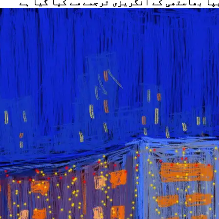
پا بھاستھی
کے انگریزی ترجمے سے کیا گیا ہے