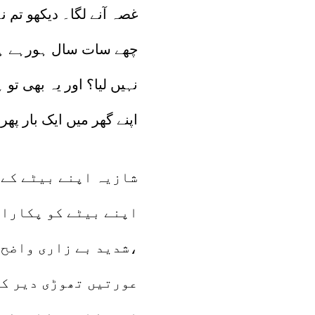
غصہ آنے لگا۔ دیکھو تم 
چھے سات سال ہورہے ہیں۔
نہیں لیا؟ اور یہ بھی تو 
اپنے گھر میں ایک بار پھر
شازیہ اپنے بیٹے کے پ
اپنے بیٹے کو پکارا۔
،شدید بے زاری واضح 
عورتیں تھوڑی دیر کے