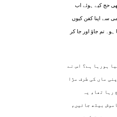
بھی حج کیے ہوئے اب
می سے اپنا کفن کیوں
 ہو۔ تم جاؤ اور جا کر
یا ہورہا ہے؟ اس نے
نی ماں کی طرف مڑا
 رہا تھا، یہ
اموش بیٹھ جائیں،