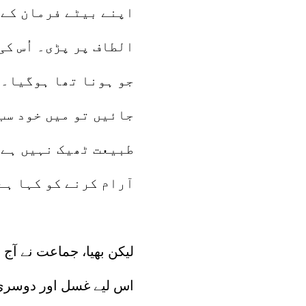
اپنے بیٹے فرمان کے ب
الطاف پر پڑی۔ اُس کی
جو ہونا تھا ہوگیا۔ ق
جائیں تو میں خود سب
طبیعت ٹھیک نہیں ہے،
آرام کرنے کو کہا ہے
لیکن بھیا، جماعت نے آج
اس لیے غسل اور دوسری ت