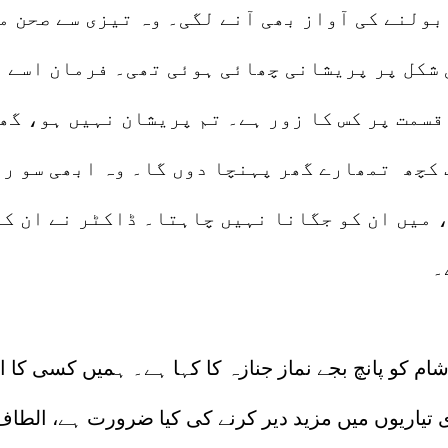
ولنے کی آواز بھی آنے لگی۔ وہ تیزی سے صحن می
 شکل پر پریشانی چھائی ہوئی تھی۔ فرمان اسے ت
سمت پر کس کا زور ہے۔ تم پریشان نہیں ہو، گھر 
 کچھ تمھارے گھر پہنچا دوں گا۔ وہ ابھی سو رہ
 میں ان کو جگانا نہیں چاہتا۔ ڈاکٹر نے ان کو
۔
 شام کو پانچ بجے نماز جنازہ کا کہا ہے۔ ہمیں کسی کا 
یاریوں میں مزید دیر کرنے کی کیا ضرورت ہے، الطاف ن