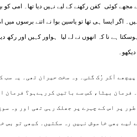
نے مجھے کوئی کفن رکھنے کے لیے نہیں دیا تھا۔ امی کو 
 اگر ایسا ہی تھا تو یاسین بوا نے اتنے برسوں میں ا
ہوسکتا ہے نا کہ انھوں نے لے لیا ہواور کہیں اور رکھ دیا
 دیکھو۔
یچھے آکر رُک گئی۔ وہ سخت حیران تھی۔ یہ سب ک
 فرمان بیٹا، کس سے باتیں کررہےہو؟ فرمان اپ
طور پر اس کے چہرے پر جھلک رہی تھی اور وہ سوچ
 لیے بھی خاموش نہیں رہ سکتیں۔ کبھی تو بس خ