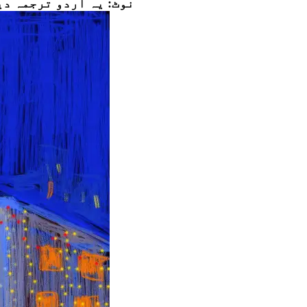
نوٹ: یہ اردو ترجمہ
دی