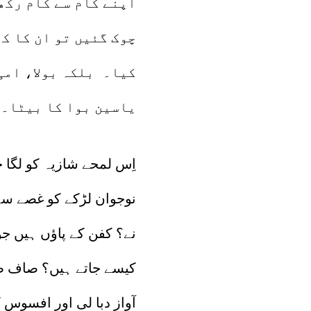
اپنے کام سے کام رکھ
چوک گئیں تو ان کا ک
کیا۔ بلکہ بولا، امی 
یاسین بوا کا بیٹا۔ 
اِس لمحے شازیہ کو لگا ج
نوجوان لڑکے کو غصے سے گ
نے؟ کفن کے پاؤں ہیں ج
کیسے جاتے ہیں؟ صاف ظا
آواز دبا لی اور افسوس 