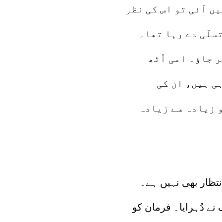
ں آئی تو اس کی نظر
سلّی دے رہا تھا۔
جاؤ۔ امی اُٹھ
ی ہیں، ان کی
 زیادہ سے زیادہ
انتظار بھی نہیں ہے۔
ے دُہرایا۔ فرمان کو