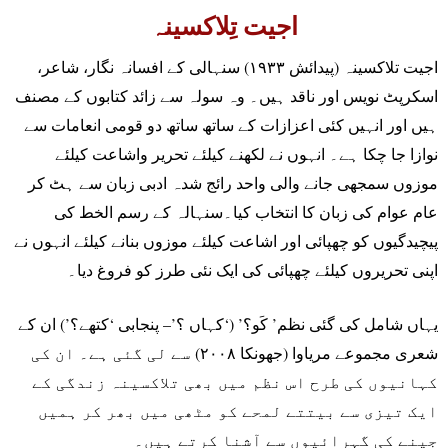
اجیت تِلاکسینہ
اجیت تلاکسینہ (پیدائش ۱۹۳۳) سنہالی کے افسانہ نگار، شاعر،
اسکرپٹ نویس اور ناقد ہیں۔ وہ سولہ سے زائد کتابوں کے مصنف
ہیں اور انہیں کئی اعزازات کے ساتھ ساتھ دو قومی انعامات سے
نوازا جا چکا ہے۔ انہوں نے لکھنے کیلئے تحریر واشاعت کیلئے
موزوں سمجھی جانے والی واحد رائج شدہ ادبی زبان سے ہٹ کر
عام عوام کی زبان کا انتخاب کیا۔سنہالہ کے رسم الخط کی
پیچیدگیوں کو چھپائی اور اشاعت کیلئے موزوں بنانے کیلئے انہوں نے
اپنی تحریروں کیلئے چھپائی کی ایک نئی طرز کو فروغ دیا۔
یہاں شامل کی گئی نظم’ کَو؟’ (‘کہاں ؟’– پنجابی ‘کتھے؟’) ان کے
شعری مجموعے مریاوا (جھونکا ۲۰۰۸) سے لی گئی ہے۔ ان کی
کہانیوں کی طرح اس نظم میں بھی تلاکسینہ زندگی کے
ایک تیزی سے بیتتے لمحے کو مٹھی میں بھر کر ہمیں
جینے کی گہرائیوں سے آشنا کرتے ہیں۔