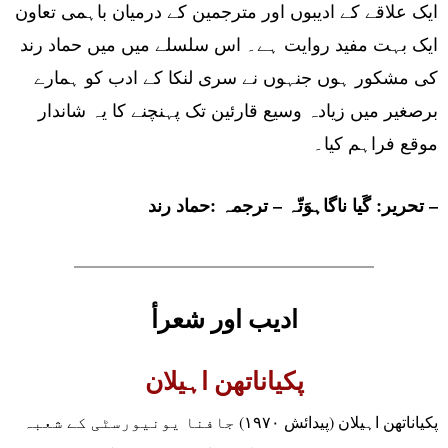
ایک علاقے کے ادیبوں اور مترجمین کے درمیان باہمی تعاون
ایک بہت مفید روایت ہے۔ اس سلسلے میں میں حماد رند
کی مشکور ہوں جنہوں نے سری لنکا کے ادب کو ہمارے
برصغیر میں زیادہ وسیع قارئین تک پہنچنے کا یہ شاندار
موقع فراہم کیا۔
تحریر: گَیا ناگاہوَتّہ – ترجمہ :حماد رند –
ادیب اور شعرأ
پکیاناتھن اہیلان
پکیاناتھن اہیلان (پیدائش ۱۹۷۰) جافنا یونیورسٹی کے شعبہ