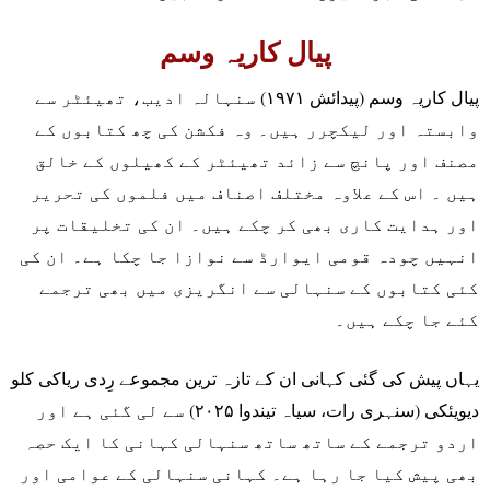
پیال کاریہ وسم
پیال کاریہ وسم (پیدائش ۱۹۷۱) سنہالہ ادیب، تھیئٹر سے
وابستہ اور لیکچرر ہیں۔ وہ فکشن کی چھ کتابوں کے
مصنف اور پانچ سے زائد تھیئٹر کے کھیلوں کے خالق
ہیں ۔ اس کے علاوہ مختلف اصناف میں فلموں کی تحریر
اور ہدایت کاری بھی کر چکے ہیں۔ ان کی تخلیقات پر
انہیں چودہ قومی ایوارڈ سے نوازا جا چکا ہے۔ ان کی
کئی کتابوں کے سنہالی سے انگریزی میں بھی ترجمے
کئے جا چکے ہیں۔
یہاں پیش کی گئی کہانی ان کے تازہ ترین مجموعے رِدی ریاکی کلو
دیویئکی (سنہری رات، سیاہ تیندوا ۲۰۲۵) سے لی گئی ہے اور
اردو ترجمے کے ساتھ ساتھ سنہالی کہانی کا ایک حصہ
بھی پیش کیا جا رہا ہے۔ کہانی سنہالی کے عوامی اور