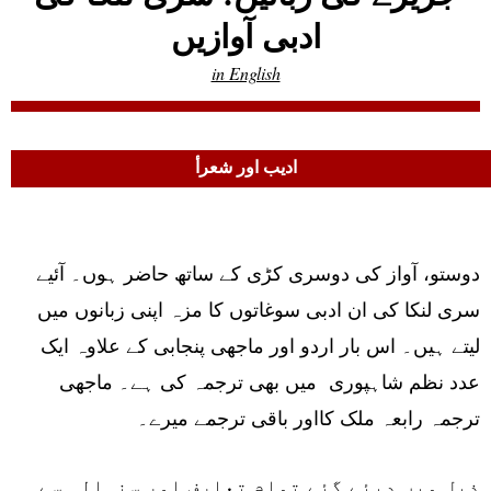
ادبی آوازیں
in English
ادیب اور شعرأ
دوستو، آواز کی دوسری کڑی کے ساتھ حاضر ہوں۔ آئیے
سری لنکا کی ان ادبی سوغاتوں کا مزہ اپنی زبانوں میں
لیتے ہیں۔ اس بار اردو اور ماجھی پنجابی کے علاوہ ایک
عدد نظم شاہپوری میں بھی ترجمہ کی ہے۔ ماجھی
ترجمہ رابعہ ملک کااور باقی ترجمے میرے۔
ذیل میں دیئے گئے تمام تعارف اور سنہالہ سے