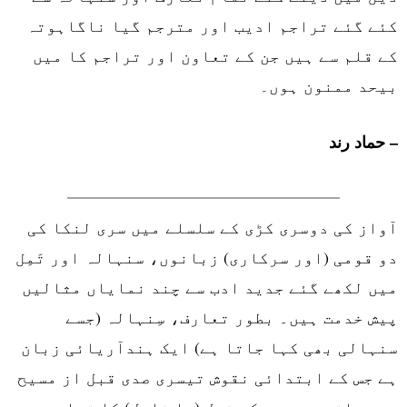
کئے گئے تراجم ادیب اور مترجم گیا ناگاہوتہ
کے قلم سے ہیں جن کے تعاون اور تراجم کا میں
بیحد ممنون ہوں
۔
حماد رند –
آواز کی دوسری کڑی کے سلسلے میں سری لنکا کی
دو قومی (اور سرکاری) زبانوں، سنہالہ اور تَمِل
میں لکھے گئے جدید ادب سے چند نمایاں مثالیں
پیش خدمت ہیں۔ بطور تعارف، سِنہالہ (جسے
سنہالی بھی کہا جاتا ہے) ایک ہندآریائی زبان
ہے جس کے ابتدائی نقوش تیسری صدی قبل از مسیح