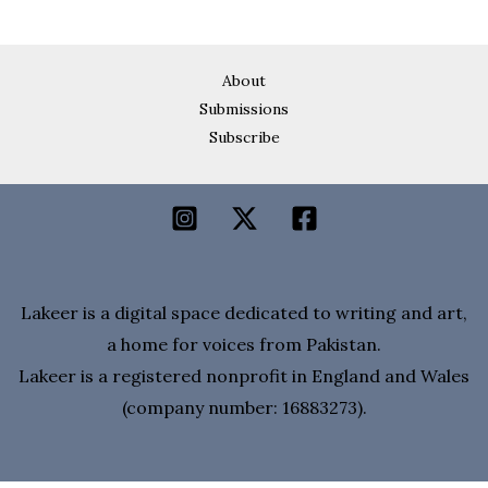
About
Submissions
Subscribe
Lakeer is a digital space dedicated to writing and art,
a home for voices from Pakistan.
Lakeer is a registered nonprofit in England and Wales
(company number: 16883273).