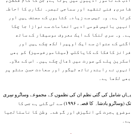
شاعری، فنی تنقید اور سماجی تبصرہ نگاری کا احاطہ
کرتا ہے۔ وہ تیس سے زیادہ کتابوں کے مصنف ہیں اور
انہیں بائیس قومی ادبی انعامات سے نوازا جا چکا
ہے۔ وہ سری لنکا کے ایک معروف موسیقار کے ساتھ
اگنی کے عنوان سے ایک اوپیرا لکھ چکے ہیں اور
فرانز کافکا کے کایاکلپ (میٹامورفوسیز) کو بھی
اسکرین پلے کی صورت میں ڈھال چکے ہیں۔ اس کے علاوہ
انہوں نے رابندرناتھ ٹیگور اور سعادت حسن منٹو پر
بھی لکھا ہے۔
یہاں شامل کی گئی نظم ان کی نظموں کے مجموعے وساتُرو سِری
تک (وساتُرو بادشاہ کا قصہ، ۱۹۹۶) سے لی گئی ہے جس کا
موضوع ہجرت کی انگیزش اور گم شدہ وطن کا ناستالجیا
ہے۔