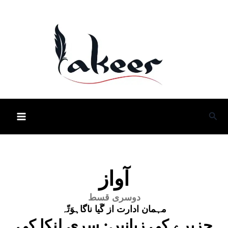
Skip
to
content
Sea
آواز
دوسری قسط
مہمان ادارت از
گَیا ناگاہوَتّہ
جزیرے کی زبانیں: سری لنکا کی