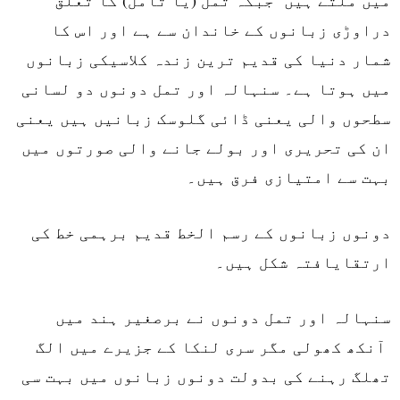
میں ملتے ہیں جبکہ تمل (یا تامل) کا تعلق
دراوڑی زبانوں کے خاندان سے ہے اور اس کا
شمار دنیا کی قدیم ترین زندہ کلاسیکی زبانوں
میں ہوتا ہے۔ سنہالہ اور تمل دونوں دو لسانی
سطحوں والی یعنی ڈائی گلوسک زبانیں ہیں یعنی
ان کی تحریری اور بولے جانے والی صورتوں میں
بہت سے امتیازی فرق ہیں۔
دونوں زبانوں کے رسم الخط قدیم برہمی خط کی
ارتقایافتہ شکل ہیں۔
سنہالہ اور تمل دونوں نے برصغیر ہند میں
آنکھ کھولی مگر سری لنکا کے جزیرے میں الگ
تھلگ رہنے کی بدولت دونوں زبانوں میں بہت سی