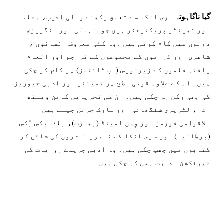
گیا ناگاہوتہ
سری لنکا سے تعلق رکھنے والی ادیب، معلم
اور تھیئٹر پریکٹیشنر ہیں جوسنہالی اور انگریزی
دونوں میں کام کرتی ہیں ۔وہ کئی معروف افسانوں ،
شاعری اور ڈراموں کے مجموعوں کے تراجم اور انعام
یافتہ فلموں کے زیرنویس (سب ٹائٹلز) پر کام کر چکی
ہیں۔ اس کے علاوہ قومی سطح پر تھیئٹر اور ادبی جیوریز
کی بھی رکن رہ چکی ہیں۔ ان کی تحریریں کامن ویلتھ
اڈا، لٹریری شنگھائی اور سارک جرنل جیسے بین
الاقوامی فورمز اور وِمن لمیٹڈ (بھارت)، بلڈایکس بُکس
(برطانیہ) اور سری لنکا کے نامور ناشروں کی شائع کردہ
کتابوں میں چھپ چکی ہیں۔ وہ ادبی جریدے روایات کی
غیرفکشن ادارت بھی کر چکی ہیں۔