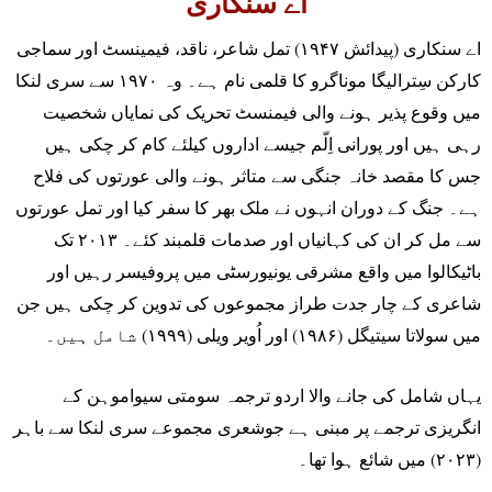
اے سنکاری
اے سنکاری (پیدائش ۱۹۴۷) تمل شاعر، ناقد، فیمینسٹ اور سماجی
کارکن سِترالیگا موناگرو کا قلمی نام ہے۔ وہ ۱۹۷۰ سے سری لنکا
میں وقوع پذیر ہونے والی فیمنسٹ تحریک کی نمایاں شخصیت
رہی ہیں اور پورانی اِلّم جیسے اداروں کیلئے کام کر چکی ہیں
جس کا مقصد خانہ جنگی سے متاثر ہونے والی عورتوں کی فلاح
ہے۔ جنگ کے دوران انہوں نے ملک بھر کا سفر کیا اور تمل عورتوں
سے مل کر ان کی کہانیاں اور صدمات قلمبند کئے۔ ۲۰۱۳ تک
باٹیکالوا میں واقع مشرقی یونیورسٹی میں پروفیسر رہیں اور
شاعری کے چار جدت طراز مجموعوں کی تدوین کر چکی ہیں جن
میں سولاتا سیتیگل (۱۹۸۶) اور اُویر ویلی (۱۹۹۹) شامل ہیں۔
یہاں شامل کی جانے والا اردو ترجمہ سومتی سیواموہن کے
انگریزی ترجمے پر مبنی ہے جوشعری مجموعے سری لنکا سے باہر
(۲۰۲۳) میں شائع ہوا تھا۔