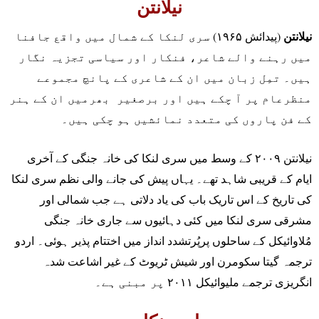
نیلانتن
نیلانتن
(پیدائش ۱۹۶۵) سری لنکا کے شمال میں واقع جافنا
میں رہنے والے شاعر، فنکار اور سیاسی تجزیہ نگار
ہیں۔ تمِل زبان میں ان کے شاعری کے پانچ مجموعے
منظرعام پر آ چکے ہیں اور برصغیر بھرمیں ان کے ہنر
کے فن پاروں کی متعدد نمائشیں ہو چکی ہیں۔
نیلانتن ۲۰۰۹ کے وسط میں سری لنکا کی خانہ جنگی کے آخری
ایام کے قریبی شاہد تھے۔ یہاں پیش کی جانے والی نظم سری لنکا
کی تاریخ کے اس تاریک باب کی یاد دلاتی ہے جب شمالی اور
مشرقی سری لنکا میں کئی دہائیوں سے جاری خانہ جنگی
مُلاوائیکل کے ساحلوں پرپُرتشدد انداز میں اختتام پذیر ہوئی۔ اردو
ترجمہ گیتا سکومرن اور شیش ٹریوٹ کے غیر اشاعت شدہ
انگریزی ترجمے ملیوائیکل ۲۰۱۱ پر مبنی ہے۔