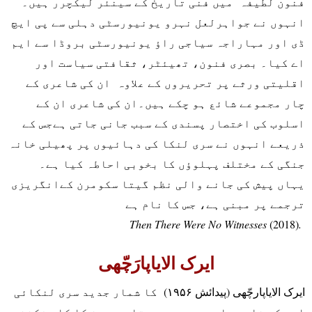
فنون لطیفہ میں فنی تاریخ کے سینئر لیکچرر ہیں۔
انہوں نے جواہرلعل نہرو یونیورسٹی دہلی سے پی ایچ
ڈی اور مہاراجہ سیاجی راؤ یونیورسٹی بروڈا سے ایم
اے کیا۔ بصری فنون، تھیئٹر، ثقافتی سیاست اور
اقلیتی ورثے پر تحریروں کے علاوہ ان کی شاعری کے
چار مجموعے شائع ہو چکے ہیں۔ان کی شاعری ان کے
اسلوب کی اختصار پسندی کے سبب جانی جاتی ہےجس کے
ذریعے انہوں نے سری لنکا کی دہائیوں پر پھیلی خانہ
جنگی کے مختلف پہلوؤں کا بخوبی احاطہ کیا ہے۔
یہاں پیش کی جانے والی نظم گیتا سکومرن کےانگریزی
ترجمے پر مبنی ہے، جس کا نام ہے
Then There Were No Witnesses
(2018)
.
ایرک الایاپارَچّھی
ایرک الایاپارچّھی (پیدائش ۱۹۵۶) کا شمار جدید سری لنکائی
ادب کے نامور ادیبوں میں ہوتا ہے، جن کا کام فکشن،