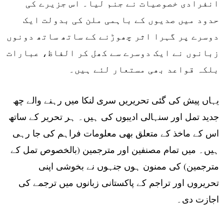
انفرادی خصوصیات نے جنم لیا۔ اس جزیرے کی
حدود میں صدیوں کے باہمی ملن کی بدولت ایک
دوسرے پر گہرا اثر چھوڑنے کے ساتھ ساتھ دونوں
زبانوں نے ایک دوسرے سے کھل کر الفاظ، عبارات
بلکہ قواعد بھی مستعار لئے ہیں۔
یہاں پیش کی گئی تحریریں سری لنکا میں رہنے والے چھ
جدید تمل اور سنہالی ادیبوں کی ہیں۔ ہر تحریر کے ساتھ
اس کے ماخذ کے متعلق بھی معلومات فراہم کی جا رہی
ہیں۔ میں تمام مصنفین اور مترجمین (بالخصوص تمل کے
مترجمین) کی ممنون ہوں جنہوں نے بخوشی اپنی
تحریروں اور تراجم کے پاکستانی زبانوں میں ترجمے کی
اجازت دی۔