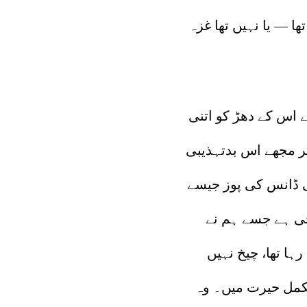
ا — یا نہیں تھا غزہ
ے اس کے دھڑ کو اتنی
ر مجھے اس بدتہذیبی
ی ڈانس کی پوز جیسے
چی ہے جسے ہم نے
ہا تھا، چیخ نہیں
کمل حیرت میں۔ وہ