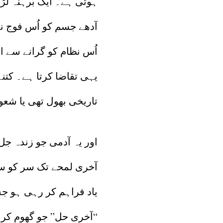
ہوتی ہے۔ ایک برہنہ لڑ
آدھے جسم کو اُس فوج نے
اُس نظام کو گرانے سے ا
یہی تقاضا کرتا ہے۔ کتن
تاریخی بھول تھی یا شعو
اور یہ آدمی جو زندہ ج
آخری لمحے تک سر کو سل
یاد فراہم کر رہی ہو جس
“آخری حل” جو گھوم کر 