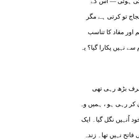
تی ہوئی — اُس کے
جاج تو کرتی ہے مگر
 اور مفاد کا تناسب
ے نہیں پکارا گیا؟ یہ
طرف بڑھ رہی تھی
 کر رہی ہو ، ہمیں وہ
 اُنہیں نگل گیا۔ ایک
اتح نہیں تھا۔ زندہ