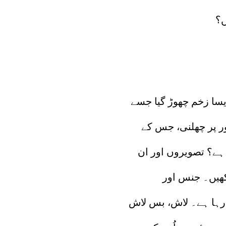
ں؟
ایسا زخم چھوڑ گیا جسے
ور پر چھلنی، جس کے
 ہے؟ تصویروں اور ان
کھیں۔ جنس اور
 رہا ہے۔ لاش، بس لاش