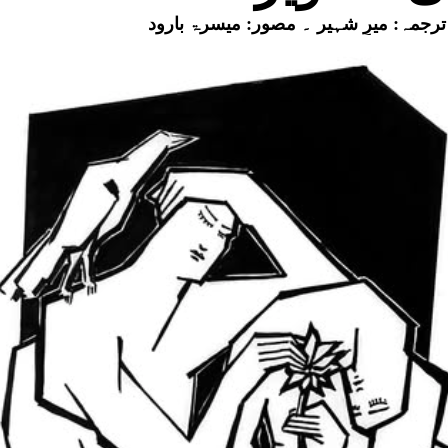
ترجمہ: میرِ شہیر ۔ مصور:
میسرۃ بارود