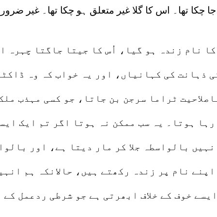
 چکا تھا۔ اس کا گلا غیر متعلق ہو چکا تھا۔ غیر ضرو
س کا نام زندہ ہو گیا، اُس کا جیتا جاگتا چہرہ 
کی ذہانت کی کہانیاں، اور یہ خواب کہ وہ ڈاکٹر
اصلاحیت ٹراما سرجن بن جاتا، جو کسی مہذب ملک
ہا ہوتا۔ یہ سب ممکن نہ ہوتا اگر تم ایک ایسے
ُنہیں بالواسطہ جلا کر مار دیتا ہے، اور بالوا
 اپنے نام پر زندہ رکھتے ہیں، حالانکہ ہم انہی
ایسے خوف کے خلاف ابھرتی ہے جو شرطی ردعمل کے 