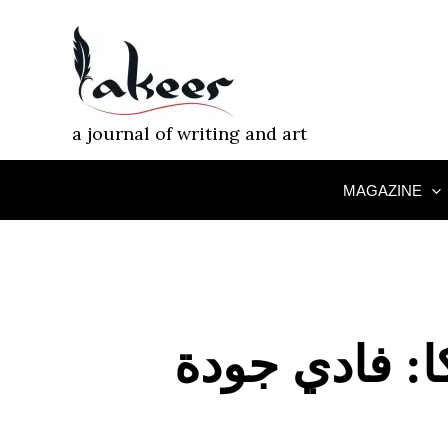
Skip
to
content
a journal of writing and art
MAGAZINE
ا: فادي جودة