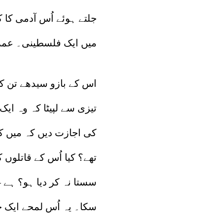
جلتے ہوئے اُس آدمی کا ک
میں ایک فلسطینی۔ عمر 
اس کے بازو سیدھے تن کر 
تیزی سے لپیٹا کہ وہ ای
کی اجازت دیں کہ میں ک
تھے؟ کیا اُس کے قاتلوں
سستا نہ کر دیا ہو؟ ہے 
سکا۔ یہ اُس لمحے ایک 