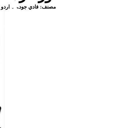
مصنف:
فادي جودۃ
۔ اردو 