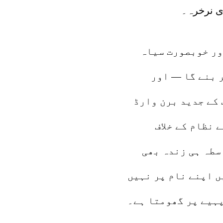
ری نرخرہ۔
اور خوبصورت سیاہ
 بنے گا — اور
 کے جدید برن وارڈ
 نظام کے خلاف
سطہ ہی زندہ بھی
ں اپنے نام پر نہیں
پہیے پر گھومتا ہے۔