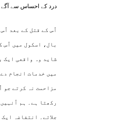
درد کے احساس سے آگے جا
اُس کے قتل کے بعد اُ
بال، اسکول میں اُس 
شاید وہ واقعی ایک ب
میں خدمات انجام دے ر
مزاحمت نہ کرتے جو ا
رکھتا ہے۔ ہم اُنہیں
جلاتے۔ انتفاضہ ایک 