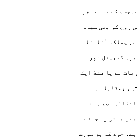
س جسم کے بدلے نظر
ی روح کو بھی سیاہ
ے، چھلکا اُتارتا
مرہ ڈیجیٹل دور
بات ہے یا فقط ایک
تی، بمقابلہ وہ
کائناتی اصول سے
 میں باقی رہ جائے
ہے، خود کو ہر صورت