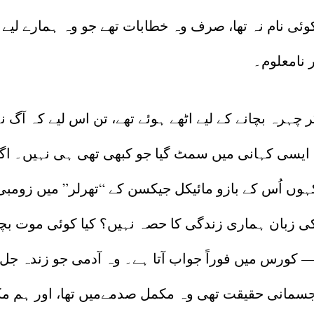
وئی نام نہ تھا، صرف وہ خطابات تھے جو وہ ہمارے لیے تھ
نامعلوم۔
چہرہ بچانے کے لیے اٹھے ہوئے تھے، تن اس لیے کہ آگ ن
ک ایسی کہانی میں سمٹ گیا جو کبھی تھی ہی نہیں۔ اگ
ہوں اُس کے بازو مائیکل جیکسن کے “تھرلر” میں زومب
 کی زبان ہماری زندگی کا حصہ نہیں؟ کیا کوئی موت ب
— کورس میں فوراً جواب آتا ہے۔ وہ آدمی جو زندہ جل ر
جسمانی حقیقت تھی وہ مکمل صدمےمیں تھا، اور ہم م