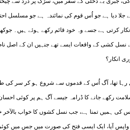
کی، جبری بے دخلی کے سفر میں، سڑک پر درد سے چیخ
 جلا دیا ہے جو اُس قوم کی نمائندہ ہے جو مسلسل احت
نکار کرتی ہے جسے وہ خود قائم رکھے ہوئے ہیں۔ جوکھم
ے نسل کشی کے واقعات ایسے تھے جنہیں ان کے اصل نام س
ری انکار؟
ل رہا تھا، آگ اُس کے قدموں سے شروع ہو کر سر کی 
امت رکھے جانے کا ڈرامہ جیسے آگ ہم پر کوئی احسان
 کی ہمیں تمنا ہے، جب نسل کشوں کا خواب بالآخر خود
واپس آیا، ایک ایسی فتح کی صورت میں جس میں کوئی ف