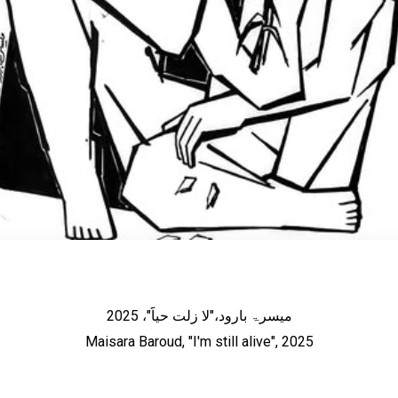
2025 ،"میسرۃ بارود،"لا زلت حیاََ
Maisara Baroud, "I'm still alive", 2025