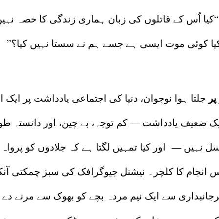
کیا اُس کے قاتلوں کی زبان ہماری زندگی کا حصہ نہی
یا کوئی موت ایسی ہے جسے ہم نے سستا نہیں کیا؟”
؟
پر
جلتا ہوا نوجوان، دنیا کی اجتماعی یادداشت پر ایک 
ایک ضعیف یادداشت — کم توجہ، بے چین، اور دانستہ ط
 نہیں — اور کیا تمہیں لگتا ہے کہ جلادوں کو پرواہ
 انجام کا کلچر۔ نیشنل جیوگرافک کی سبز چمکتی آن
رجانبداری سے ایک نیم مردہ بچے کو بھوک سے مرنے دے