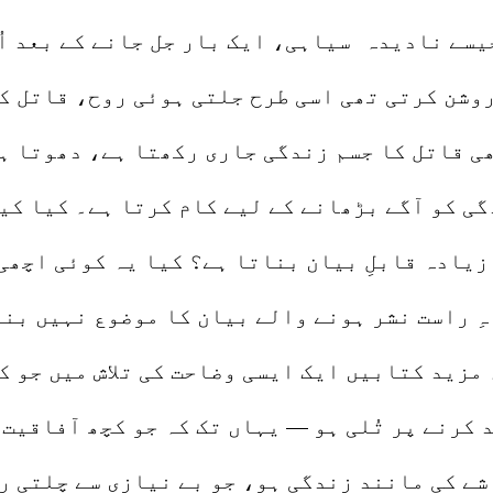
یسے نادیدہ سیاہی، ایک بار جل جانے کے بعد اُ
روشن کرتی تھی اسی طرح جلتی ہوئی روح، قاتل ک
ھی قاتل کا جسم زندگی جاری رکھتا ہے، دھوتا ہ
گی کو آگے بڑھانے کے لیے کام کرتا ہے۔ کیا کی
زیادہ قابلِ بیان بناتا ہے؟ کیا یہ کوئی اچھی 
ہِ راست نشر ہونے والے بیان کا موضوع نہیں بن
 مزید کتابیں ایک ایسی وضاحت کی تلاش میں جو 
د کرنے پر تُلی ہو — یہاں تک کہ جو کچھ آفاقیت
شے کی مانند زندگی ہو، جو بے نیازی سے چلتی ر