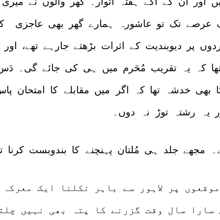
 اور ان کے آگے ہفتہ اتوار۔ گھر والوں نے میری
 عرصے تک تو عاشورہ ہمارے گھر بھی عاجزی کے سا
ردوں پر دیوبندیت کے اثرات بڑھتے جارہے تھے، اور
تھا کہ یہ تقریب مُحَرم میں ہی کی جائے گی۔ دَس
 بھی خدشہ تھا کہ اگر
میں مقابلے کا امتحان پاس
ر یہ رشتہ توڑ نہ دوں۔
۔ مجھے جلد ہی مُلتان پہنچنے کا بندوبست کرنا تھ
وقعوں پر لاہور سے باہر نکلنا ایک معرکہ 
سارا سال وقت گزرنے کا پتہ بھی نہیں چلتا