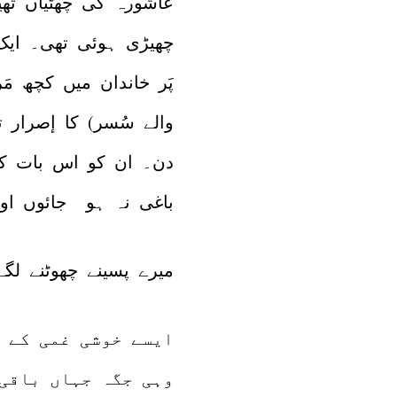
عاشورہ کی چھٹیاں تھیں
چھیڑی ہوئی تھی۔ ایک
پَر خاندان میں کچھ مَ
والے سُسر) کا إصرار 
دن۔ ان کو اس بات کا
باغی نہ ہو جائوں او
میرے پسینے چھوٹنے لگے
ایسے خوشی غمی کے م
وہی جگہ جہاں باقی 