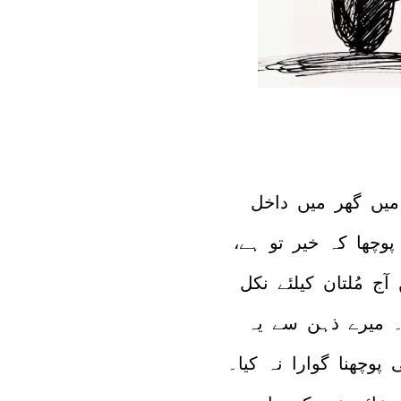
یں گھر میں داخل
وچھا کہ خیر تو ہے،
ٓج مُلتان کیلئے نکل
ے۔ میرے ذہن سے یہ
پوچھنا گوارا نہ کیا۔