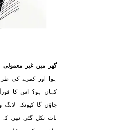
گھر میں غیر معمولی سن
ہوا اور کمرے کی طرف
کہاں ہو؟ اس کا فوراً ہ
جاؤں گا کیونکہ لانگ
بات نکل گئی تھی کہ مج