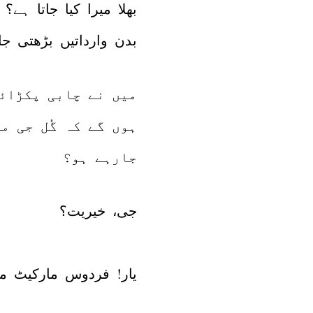
بھلا میرا کیا جاتا ہے
بدن وارداتیں بڑھتی ج
میں نے چابی پکڑائی
ہوں گے کہ گُل جی م
جارہے ہو؟
جی، خیریت؟
یار! فردوس مارکیٹ می