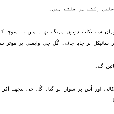
چلیں رکشے پر چلتے ہیں۔
ہاں سے نکلنا، دونوں مہنگے تھے۔ میں نے سوچا کہ
سائیکل پر جایا جائے۔ گُل جی واپسی پر موٹر سائ
ئیں گے۔
الی اور اُس پر سوار ہو گیا۔ گُل جی پیچھے آکر بی
۔