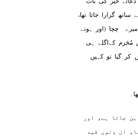
 دعائے خیر کی بات
تھ گزارا جاتا تھا،
 میرے چچا (اور ہونے
 مُحَرم کےاگلے ہی
 کر گیا تو کہیں
ا۔
بن جاتا ہے، اور
، ان دِنوں قید