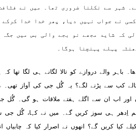
ے۔ شہر سے نکلنا ضروری تھا۔ میں نے فٹافٹ
کسی نے جواب نہیں دیا، پھر خدا خدا کرکے 
ی کہ شاید مجھے نو بجے والی بس میں جگہ م
ھنٹہ پہلے پہنچنا ہوگا۔
ھا۔ باہر والے دروازے کو تالا لگانے ہی لگا تھا کہ پی
الے کب سے پڑنے لگے؟ یہ گُل جی کی آواز تھی۔ میں
ں اور اب ان سے اگلے ہفتے ملاقات ہو گی۔ گُل جی
م اِدھر ہی سوز کریں گے۔ میں نے کہا، گُل جی س
یلے کیا کریں گے؟ انھوں نے اصرار کیا کہ چابیاں ان