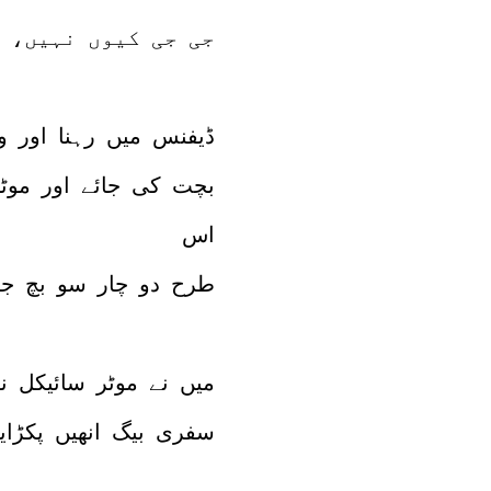
جی جی کیوں نہیں، 
ڈیفنس میں رہنا اور و
بچت کی جائے اور موٹر 
اس
طرح دو چار سو بچ جا
میں نے موٹر سائیکل نک
سفری بیگ انھیں پکڑایا