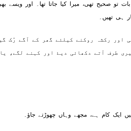
؟ بات تو صحیح تھی، میرا کیا جاتا تھا۔ اور ویسے ب
ار ہی تھیں۔
 اور رکشہ روکنے کیلئے گھر کے آگے رُک گی
یری طرف آتے دکھائی دیۓ اور کہنے لگے، یا
ں ایک کام ہے، مجھے وہاں چھوڑتے جاؤ۔