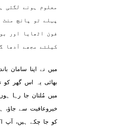
معلوم ہونے لگتی ہ
پہلے تو پانچ منٹ 
فون اٹھایا اور بول
کیلئے مجھے آدھا گ
میں نے اپنا سامان باند
بھائی یہ اس گھر کو ت
میں مُلتان جا رہا ہو
خیروعافیت سے جاؤ، ہ
کو جا چکے ہیں، آپ اک