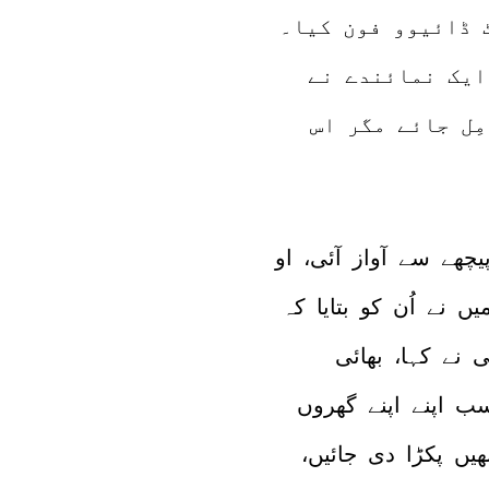
 ڈائیوو فون کیا۔
ایک نمائندے نے
ِل جائے مگر اس
چھے سے آواز آئی، او
 نے اُن کو بتایا کہ
 نے کہا، بھائی
ب اپنے اپنے گھروں
ھیں پکڑا دی جائیں،