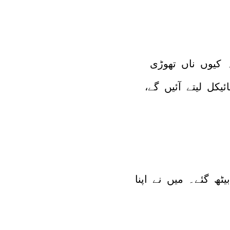
 کیوں ناں تھوڑی
یکل لیتے آئیں گے،
ٹھ گئے۔ میں نے اپنا