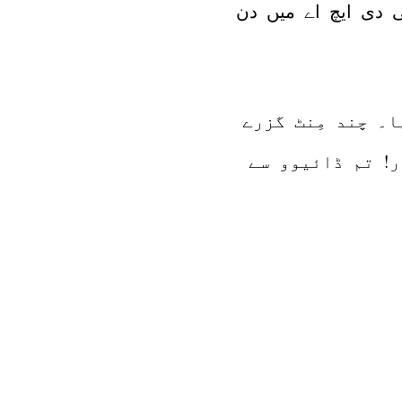
ھی دی ایچ اے میں دن
ا۔ چند مِنٹ گزرے
ر! تم ڈائیوو سے