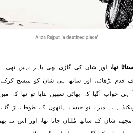
Aliza Rajput, 'a destined place'
اٹا تھا،
اور شان کی گاڑی بھی باہر نہیں تھی۔ م
 قدم بڑھائے، اور ساتھ ہی شان کو میسج کرکے پ
ی جواب آگیا کہ بھائی تمھیں بتایا تو تھا کہ میں ا
 ویکنڈ ہے۔ میرے تو جیسے ہاتھوں کے طوطے اڑ گئ
ھے شان کے ساتھ مُلتان جانا تھا، اور اس نے بھی 